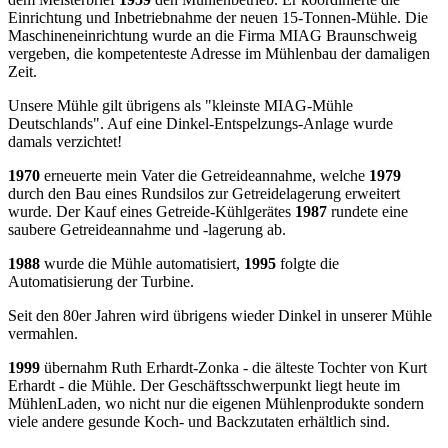
Einrichtung und Inbetriebnahme der neuen 15-Tonnen-Mühle. Die
Maschineneinrichtung wurde an die Firma MIAG Braunschweig
vergeben, die kompetenteste Adresse im Mühlenbau der damaligen
Zeit.
Unsere Mühle gilt übrigens als "kleinste MIAG-Mühle
Deutschlands". Auf eine Dinkel-Entspelzungs-Anlage wurde
damals verzichtet!
1970
erneuerte mein Vater die Getreideannahme, welche
1979
durch den Bau eines Rundsilos zur Getreidelagerung erweitert
wurde. Der Kauf eines Getreide-Kühlgerätes
1987
rundete eine
saubere Getreideannahme und -lagerung ab.
1988
wurde die Mühle automatisiert,
1995
folgte die
Automatisierung der Turbine.
Seit den 80er Jahren wird übrigens wieder Dinkel in unserer Mühle
vermahlen.
1999
übernahm Ruth Erhardt-Zonka - die älteste Tochter von Kurt
Erhardt - die Mühle. Der Geschäftsschwerpunkt liegt heute im
MühlenLaden, wo nicht nur die eigenen Mühlenprodukte sondern
viele andere gesunde Koch- und Backzutaten erhältlich sind.